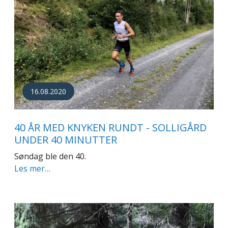
16.08.2020
40 ÅR MED KNYKEN RUNDT - SOLLIGÅRD
UNDER 40 MINUTTER
Søndag ble den 40.
Les mer…