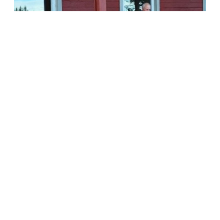
12.06.2026
PER KLIPPET SNORA DA HOTEL CÆSAR
BLE TIL PERSTU
Det siste året har Knykenfolket jobbet med å utvikle
fasilitetene...
Les mer…