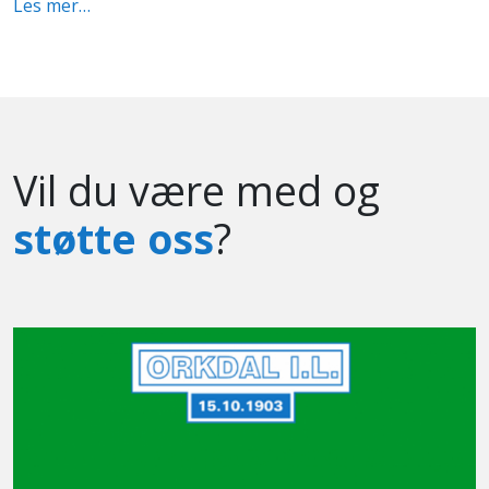
Les mer…
Vil du være med og
støtte oss
?