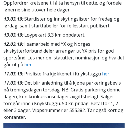
Oppfordrer kretsene til å ta hensyn til dette, og fordele
løperne sine utover hele dagen.
13.03.19:
Startlister og innskytingslister for fredag og
lørdag, samt starttabeller for fellesstart publisert .
13.03.19:
Løypekart 3,3 km oppdatert.
12.03.19:
I samarbeid med YX og Norges
skiskytterforbund deler arrangør ut YX pris for god
sportsånd. Les mer om statutter, nominasjon og hva det
går ut på
her.
1
1.03.19:
Prisliste fra kjøkkenet i Knykstuggu
her.
1
1.03.19:
Det blir anledning til å kjøpe parkeringsbevis
på treningsdagen torsdag. NB: Gratis parkering denne
dagen, kun konkurransedager avgiftsbelagt. Salget
foregår inne i Knykstuggu. 50 kr. pr.dag. Betal for 1, 2
eller 3 dager. Vippsnummer er 555382. Tar også kort og
kontanter.