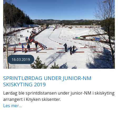
16.03.2019
SPRINTLØRDAG UNDER JUNIOR-NM
SKISKYTING 2019
Lørdag ble sprintdistansen under junior-NM i skiskyting
arrangert i Knyken skisenter.
Les mer…