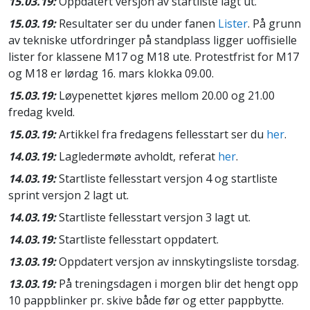
15.03.19:
Oppdatert versjon av startliste lagt ut.
15.03.19:
Resultater ser du under fanen
Lister
. På grunn
av tekniske utfordringer på standplass ligger uoffisielle
lister for klassene M17 og M18 ute. Protestfrist for M17
og M18 er lørdag 16. mars klokka 09.00.
15.03.19:
Løypenettet kjøres mellom 20.00 og 21.00
fredag kveld.
15.03.19:
Artikkel fra fredagens fellesstart ser du
her
.
14.03.19:
Lagledermøte avholdt, referat
her
.
14.03.19:
Startliste fellesstart versjon 4 og startliste
sprint versjon 2 lagt ut.
14.03.19:
Startliste fellesstart versjon 3 lagt ut.
14.03.19:
Startliste fellesstart oppdatert.
13.03.19:
Oppdatert versjon av innskytingsliste torsdag.
13.03.19:
På treningsdagen i morgen blir det hengt opp
10 pappblinker pr. skive både før og etter pappbytte.