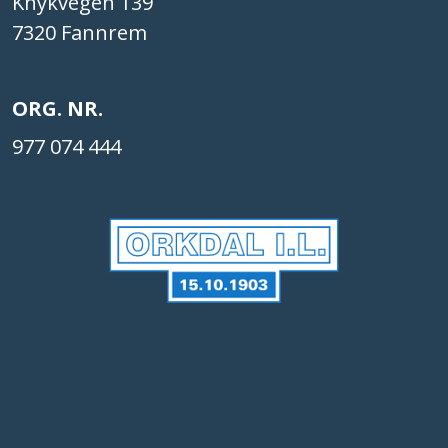
Knykvegen 139
7320 Fannrem
ORG. NR.
977 074 444