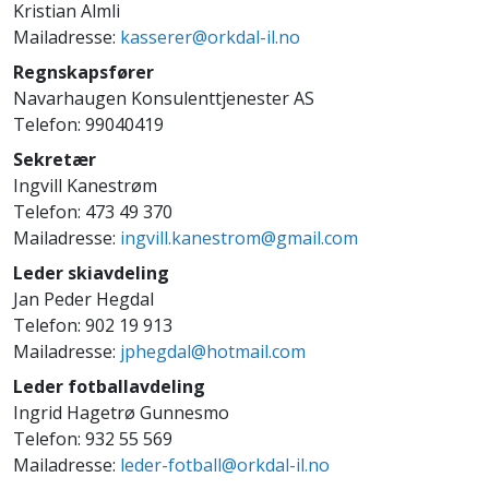
Kristian Almli
Mailadresse:
kasserer@orkdal-il.no
Regnskapsfører
Navarhaugen Konsulenttjenester AS
Telefon:
99040419
Sekretær
Ingvill Kanestrøm
Telefon: 473 49 370
Mailadresse:
ingvill.kanestrom@gmail.com
Leder skiavdeling
Jan Peder Hegdal
Telefon: 902 19 913
Mailadresse:
jphegdal@hotmail.com
Leder fotballavdeling
Ingrid Hagetrø Gunnesmo
Telefon:
932 55 569
Mailadresse:
leder-fotball@orkdal-il.no