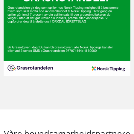
Våre hovedsamarbeidspartnere