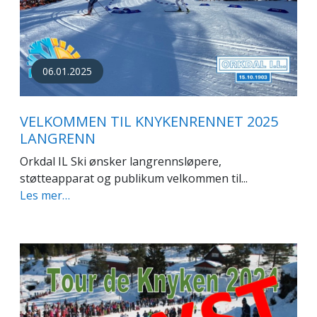
06.01.2025
VELKOMMEN TIL KNYKENRENNET 2025
LANGRENN
Orkdal IL Ski ønsker langrennsløpere,
støtteapparat og publikum velkommen til...
Les mer…