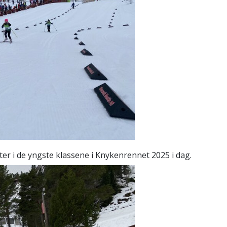
ter i de yngste klassene i Knykenrennet 2025 i dag.