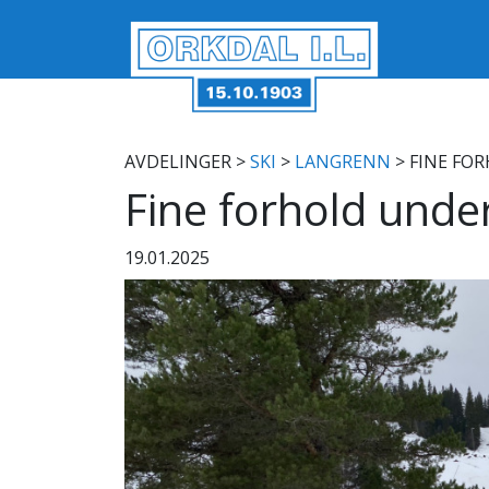
AVDELINGER
>
SKI
>
LANGRENN
> FINE FO
Fine forhold und
19.01.2025