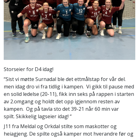
Storseier for D4 idag!
“Sist vi møtte Surnadal ble det ettmålstap for vår del.
men idag dro vi fra tidlig i kampen. Vi gikk til pause med
en solid ledelse (20-11), fikk inn seks på rappen i starten
av 2.omgang og holdt det opp igjennom resten av
kampen. Og på tavla sto det 39-21 når 60 min var
spilt. Skikkelig lagseier idag! “
J11 fra Meldal og Orkdal stilte som maskotter og
heiagjeng. De spilte også kamper mot hverandre før og