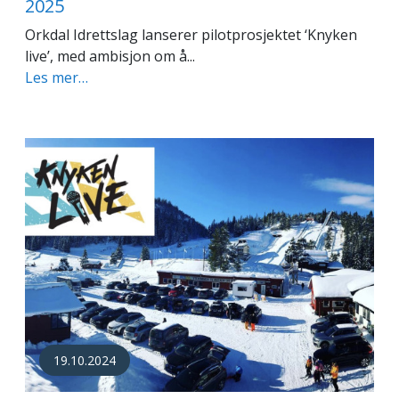
2025
Orkdal Idrettslag lanserer pilotprosjektet ‘Knyken
live’, med ambisjon om å...
Les mer…
19.10.2024