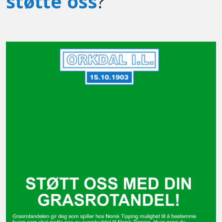
støtte oss
?