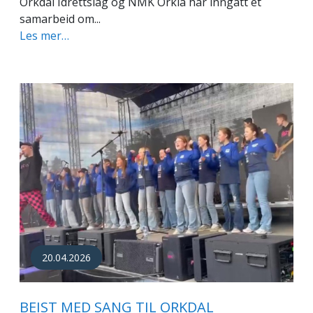
Orkdal Idrettslag og NMK Orkla har inngått et
samarbeid om...
Les mer…
20.04.2026
BEIST MED SANG TIL ORKDAL