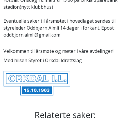
Fotball: Onsdag 18.mars kl 19.00 på Orkla Sparebank
stadion(nytt klubbhus)
Eventuelle saker til årsmøtet i hovedlaget sendes til
styreleder Oddbjørn Almli 14 dager i forkant. Epost:
oddbjorn.almli@gmail.com
Velkommen til årsmøte og møter i våre avdelinger!
Med hilsen Styret i Orkdal Idrettslag
Relaterte saker: