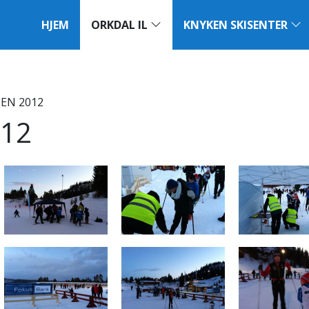
HJEM
ORKDAL IL
KNYKEN SKISENTER
EN 2012
012