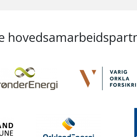
e hovedsamarbeidspart