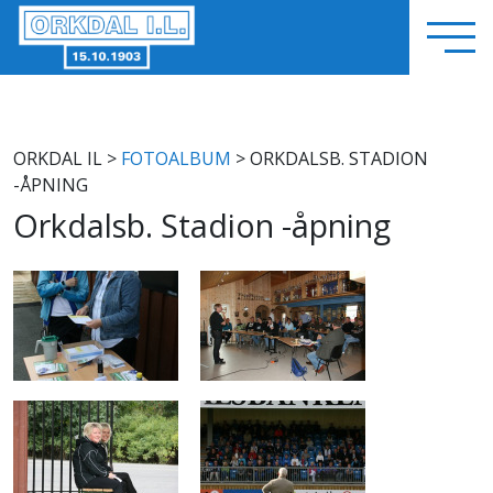
ORKDAL IL
>
FOTOALBUM
> ORKDALSB. STADION
-ÅPNING
Orkdalsb. Stadion -åpning