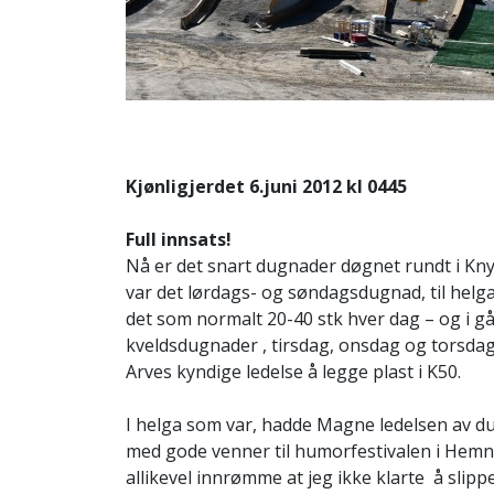
Kjønligjerdet 6.juni 2012 kl 0445
Full innsats!
Nå er det snart dugnader døgnet rundt i Knyke
var det lørdags- og søndagsdugnad, til helg
det som normalt 20-40 stk hver dag – og i g
kveldsdugnader , tirsdag, onsdag og torsdag
Arves kyndige ledelse å legge plast i K50.
I helga som var, hadde Magne ledelsen av d
med gode venner til humorfestivalen i Hemne 
allikevel innrømme at jeg ikke klarte å slip