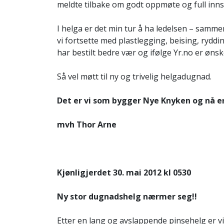
meldte tilbake om godt oppmøte og full innsa
I helga er det min tur å ha ledelsen – samm
vi fortsette med plastlegging, beising, ryd
har bestilt bedre vær og ifølge Yr.no er øns
Så vel møtt til ny og trivelig helgadugnad.
Det er vi som bygger Nye Knyken og nå er
mvh Thor Arne
Kjønligjerdet 30. mai 2012 kl 0530
Ny stor dugnadshelg nærmer seg!!
Etter en lang og avslappende pinsehelg er vi