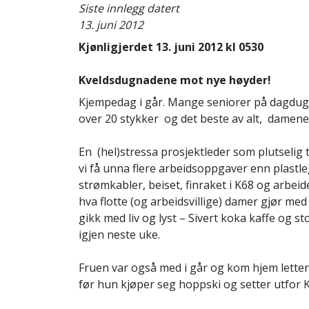
Siste innlegg datert
13. juni 2012
Kjønligjerdet 13. juni 2012 kl 0530
Kveldsdugnadene mot nye høyder!
Kjempedag i går. Mange seniorer på dagdug
over 20 stykker og det beste av alt, damene h
En (hel)stressa prosjektleder som plutselig 
vi få unna flere arbeidsoppgaver enn plastle
strømkabler, beiset, finraket i K68 og arbei
hva flotte (og arbeidsvillige) damer gjør me
gikk med liv og lyst – Sivert koka kaffe og
igjen neste uke.
Fruen var også med i går og kom hjem lettere
før hun kjøper seg hoppski og setter utfor 