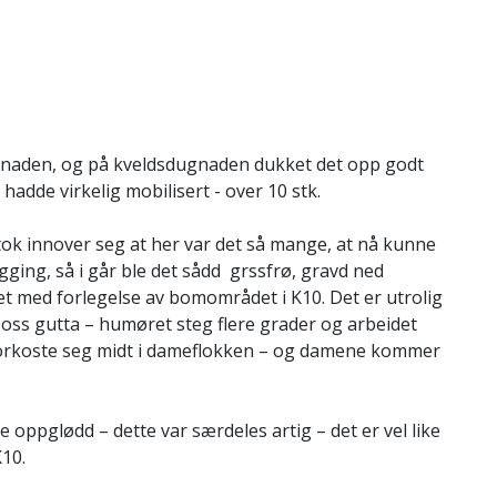
naden, og på kveldsdugnaden dukket det opp godt
adde virkelig mobilisert - over 10 stk.
tok innover seg at her var det så mange, at nå kunne
gging, så i går ble det sådd grssfrø, gravd ned
det med forlegelse av bomområdet i K10. Det er utrolig
d oss gutta – humøret steg flere grader og arbeidet
 storkoste seg midt i dameflokken – og damene kommer
 oppglødd – dette var særdeles artig – det er vel like
K10.