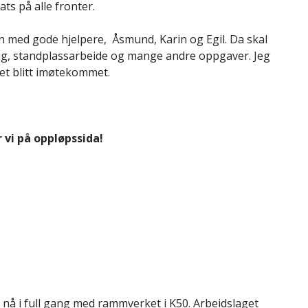
ts på alle fronter.
en med gode hjelpere, Åsmund, Karin og Egil. Da skal
ding, standplassarbeide og mange andre oppgaver. Jeg
ket blitt imøtekommet.
 vi på oppløpssida!
 nå i full gang med rammverket i K50. Arbeidslaget