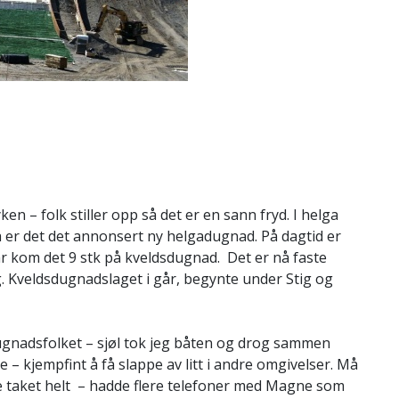
n – folk stiller opp så det er en sann fryd. I helga
a er det det annonsert ny helgadugnad. På dagtid er
år kom det 9 stk på kveldsdugnad. Det er nå faste
. Kveldsdugnadslaget i går, begynte under Stig og
ugnadsfolket – sjøl tok jeg båten og drog sammen
– kjempfint å få slappe av litt i andre omgivelser. Må
pe taket helt – hadde flere telefoner med Magne som