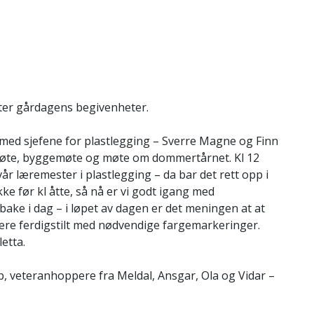
etter gårdagens begivenheter.
med sjefene for plastlegging – Sverre Magne og Finn
ørmøte, byggemøte og møte om dommertårnet. Kl 12
r læremester i plastlegging – da bar det rett opp i
ke før kl åtte, så nå er vi godt igang med
ake i dag – i løpet av dagen er det meningen at at
ære ferdigstilt med nødvendige fargemarkeringer.
etta.
p, veteranhoppere fra Meldal, Ansgar, Ola og Vidar –