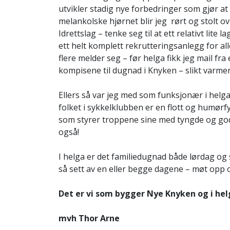
utvikler stadig nye forbedringer som gjør at a
melankolske hjørnet blir jeg rørt og stolt ove
Idrettslag – tenke seg til at ett relativt lit
ett helt komplett rekrutteringsanlegg for alle
flere melder seg – før helga fikk jeg mail f
kompisene til dugnad i Knyken – slikt varme
Ellers så var jeg med som funksjonær i helgas
folket i sykkelklubben er en flott og humørf
som styrer troppene sine med tyngde og godt
også!
I helga er det familiedugnad både lørdag 
så sett av en eller begge dagene – møt opp og 
Det er vi som bygger Nye Knyken og i hel
mvh Thor Arne