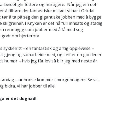
rbeidet glir lettere og hurtigere. Når jeg er i det
r å tilhøre det fantastiske miljøet vi har i Orkdal
e lag tør å ta på seg den gigantiske jobben med å bygge
 skigreiner. I Knyken er det nå full innsats og stadig
ra en rennbygg som jobber med å få med seg
r godt om hjerterota.
 sykkelritt – en fantastisk og artig opplevelse –
ylt gjeng og samarbeide med, og Leif er en god leder
 humør – hvis jeg får lov så blir jeg med neste år
og søndag – annonse kommer i morgendagens Søra –
bidra, vi har jobber til alle!
ga er det dugnad!