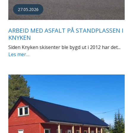
27.05.2026
ARBEID MED ASFALT PÅ STANDPLASSEN I
KNYKEN
Siden Knyken skisenter ble bygd ut i 2012 har det...
Les mer…