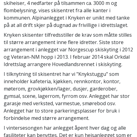
skiheiser, 4 nedfarter på tilsammen ca. 3000 m og
flombelysning, vises skisentret fra alle kanter i
kommunen. Alpinanlegget i Knyken er unikt med tanke
på at all drift skjer på dugnad av frivillige i idrettslaget.
Knyken skisenter tilfredsstiller de krav som måtte stilles
til større arrangement inne flere idretter. Siste store
arrangement i anlegget var Norgescup skiskyting i 2012
og Veteran-NM hopp i 2013. I februar 2014 skal Orkdal
Idrettslag arrangere Hovedlandsrennet i skiskyting.
I tilknytning til skisentret har vi "Knykstuggu" som
inneholder kafeteria, kjøkken, rennkontor, kontor,
møterom, grovkjøkken/lager, dusjer, garderober,
gymsal, scene, lagerrom, fyrrom osv. Anlegget har stor
garasje med verksted, varmestue, smørebod osv.
Anlegget har to store parkeringsplasser for bruk i
forbindelse med større arrangement.
I vintersesongen har anlegget åpent hver dag og alle
fasiliteter kan benyttes. Det er kun heisanlegget som er