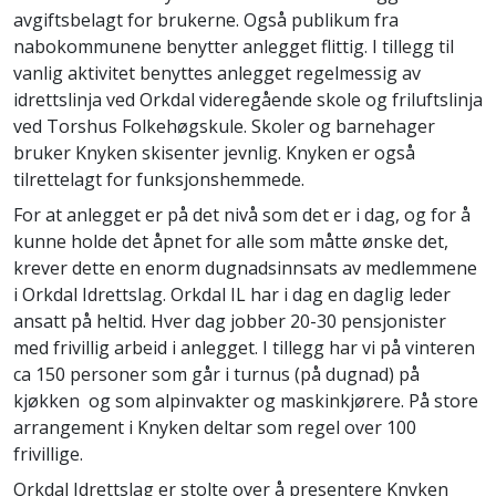
avgiftsbelagt for brukerne. Også publikum fra
nabokommunene benytter anlegget flittig. I tillegg til
vanlig aktivitet benyttes anlegget regelmessig av
idrettslinja ved Orkdal videregående skole og friluftslinja
ved Torshus Folkehøgskule. Skoler og barnehager
bruker Knyken skisenter jevnlig. Knyken er også
tilrettelagt for funksjonshemmede.
For at anlegget er på det nivå som det er i dag, og for å
kunne holde det åpnet for alle som måtte ønske det,
krever dette en enorm dugnadsinnsats av medlemmene
i Orkdal Idrettslag. Orkdal IL har i dag en daglig leder
ansatt på heltid. Hver dag jobber 20-30 pensjonister
med frivillig arbeid i anlegget. I tillegg har vi på vinteren
ca 150 personer som går i turnus (på dugnad) på
kjøkken og som alpinvakter og maskinkjørere. På store
arrangement i Knyken deltar som regel over 100
frivillige.
Orkdal Idrettslag er stolte over å presentere Knyken