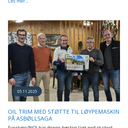
Les mer…
05.11.2025
OIL TRIM MED STØTTE TIL LØYPEMASKIN
PÅ ASBØLLSAGA
Svorkmo/NOI har denne høsten lagt ned et stort