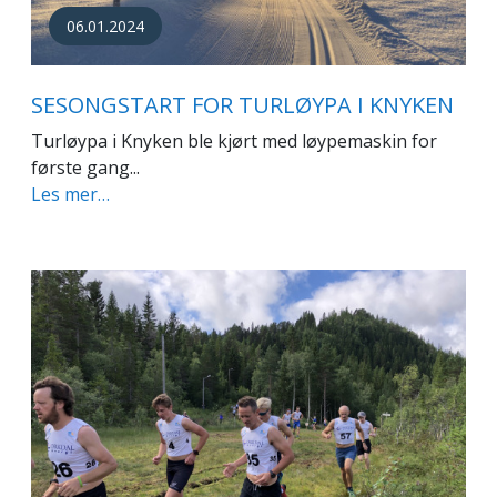
06.01.2024
SESONGSTART FOR TURLØYPA I KNYKEN
Turløypa i Knyken ble kjørt med løypemaskin for
første gang...
Les mer…