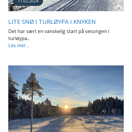
11.02.2024
LITE SNØ I TURLØYPA I KNYKEN
Det har vært en vanskelig start på sesongen i
turløypa...
Les mer…