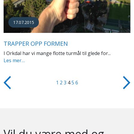
17.07.2015
TRAPPER OPP FORMEN
I Orkdal har vi mange flotte turmål til glede for...
Les mer…
1
2
3
4
5
6
Vil du være med og