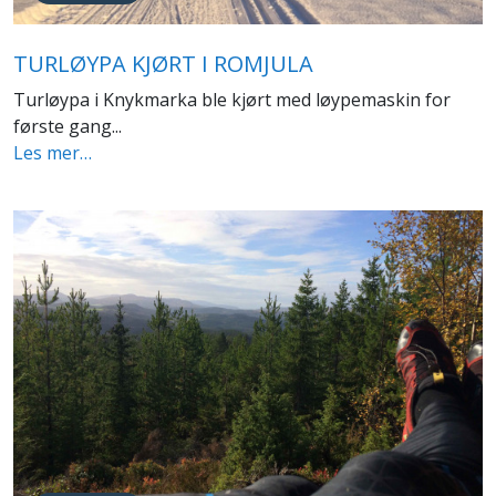
TURLØYPA KJØRT I ROMJULA
Turløypa i Knykmarka ble kjørt med løypemaskin for
første gang...
Les mer…