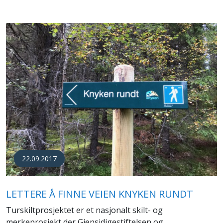
22.09.2017
LETTERE Å FINNE VEIEN KNYKEN RUNDT
Turskiltprosjektet er et nasjonalt skilt- og
merkeprosjekt der Gjensidigestiftelsen og...