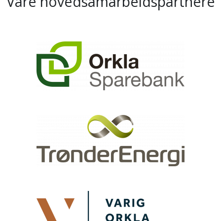
Våre hovedsamarbeidspartnere