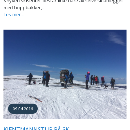
Knyken skisenter består ikke bare av selve skianlegget
med hoppbakker,...
Les mer…
09.04.2016
KJENTMANNSTUR PÅ SKI