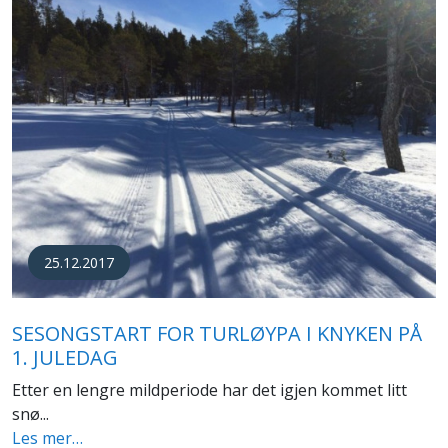
25.12.2017
SESONGSTART FOR TURLØYPA I KNYKEN PÅ
1. JULEDAG
Etter en lengre mildperiode har det igjen kommet litt
snø...
Les mer…