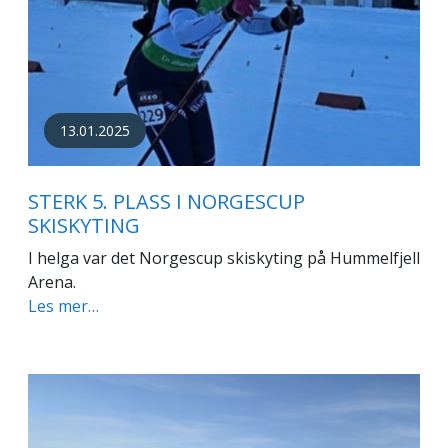
13.01.2025
STERK 5. PLASS I NORGESCUP
SKISKYTING
I helga var det Norgescup skiskyting på Hummelfjell
Arena.
Les mer…