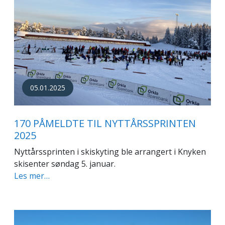
05.01.2025
170 PÅMELDTE TIL NYTTÅRSSPRINTEN
2025
Nyttårssprinten i skiskyting ble arrangert i Knyken
skisenter søndag 5. januar.
Les mer…