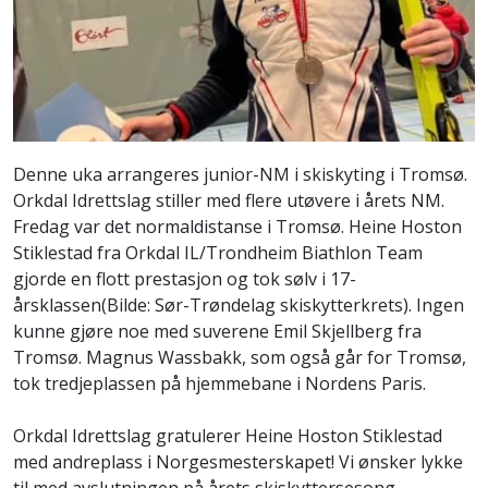
Denne uka arrangeres junior-NM i skiskyting i Tromsø.
Orkdal Idrettslag stiller med flere utøvere i årets NM.
Fredag var det normaldistanse i Tromsø. Heine Hoston
Stiklestad fra Orkdal IL/Trondheim Biathlon Team
gjorde en flott prestasjon og tok sølv i 17-
årsklassen(Bilde: Sør-Trøndelag skiskytterkrets). Ingen
kunne gjøre noe med suverene Emil Skjellberg fra
Tromsø. Magnus Wassbakk, som også går for Tromsø,
tok tredjeplassen på hjemmebane i Nordens Paris.
Orkdal Idrettslag gratulerer Heine Hoston Stiklestad
med andreplass i Norgesmesterskapet! Vi ønsker lykke
til med avslutningen på årets skiskyttersesong.