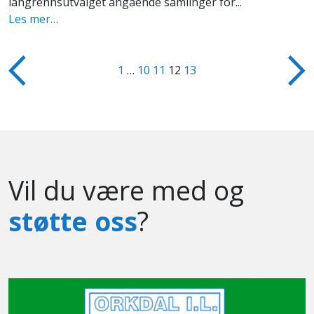
langrennsutvalget angående samlinger for...
Les mer…
1
…
10
11
12
13
Vil du være med og
støtte oss
?