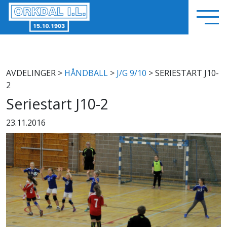
AVDELINGER
>
HÅNDBALL
>
J/G 9/10
> SERIESTART J10-
2
Seriestart J10-2
23.11.2016