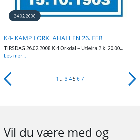
24.02.2008
K4- KAMP I ORKLAHALLEN 26. FEB
TIRSDAG 26.02.2008 K 4 Orkdal – Utleira 2 kl 20.00...
Les mer…
1
…
3
4
5
6
7
Vil du være med og