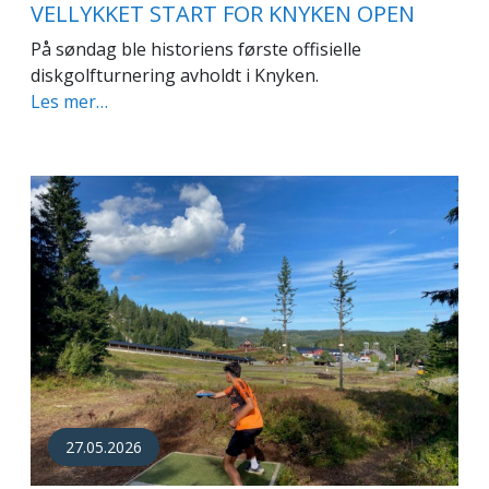
VELLYKKET START FOR KNYKEN OPEN
På søndag ble historiens første offisielle
diskgolfturnering avholdt i Knyken.
Les mer…
27.05.2026