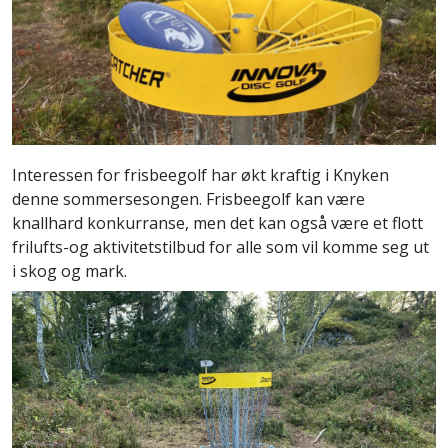
Interessen for frisbeegolf har økt kraftig i Knyken
denne sommersesongen. Frisbeegolf kan være
knallhard konkurranse, men det kan også være et flott
frilufts-og aktivitetstilbud for alle som vil komme seg ut
i skog og mark.