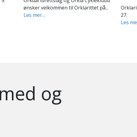
Orklarittet på sykkel gjorde comeback
På Ork
på rittkalenderen søndag etter et...
finner
Les mer…
utgaver
Les m
 med og