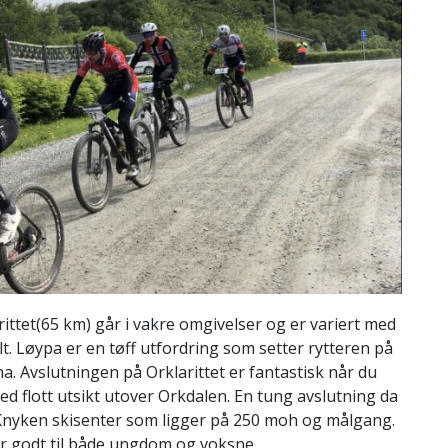
rittet(65 km) går i vakre omgivelser og er variert med
alt. Løypa er en tøff utfordring som setter rytteren på
 ha. Avslutningen på Orklarittet er fantastisk når du
flott utsikt utover Orkdalen. En tung avslutning da
il Knyken skisenter som ligger på 250 moh og målgang.
er godt til både ungdom og voksne.