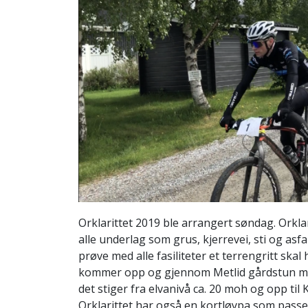
Orklarittet 2019 ble arrangert søndag. Orkla
alle underlag som grus, kjerrevei, sti og asf
prøve med alle fasiliteter et terrengritt skal
kommer opp og gjennom Metlid gårdstun med 
det stiger fra elvanivå ca. 20 moh og opp t
Orklarittet har også en kortløypa som pass