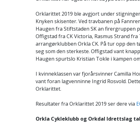
Orklarittet 2019 ble avgjort under stigninge
Knyken skisenter. Ved travbanen på Fannrem 
Haugen fra Stiftstaden SK an firergruppen p
Offigstad fra CK Victoria, Rasmus Strand fra
arrangørklubben Orkla CK. På tur opp den t
seg som den sterkeste. Offigstad vant knapp
Haugen spurtslo Kristian Tokle i kampen om
I kvinneklassen var fjorårsvinner Camilla H
vant foran lagvenninne Ingrid Rosvold. Dette
Orklarittet.
Resultater fra Orklarittet 2019 ser dere via
E
Orkla Cykleklubb og Orkdal Idrettslag ta