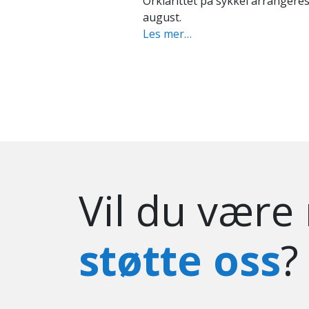
Søndag 28.
Les mer…
Vil du være
støtte oss
?