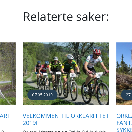
Relaterte saker:
28.05.2017
12.
ITTET
GULLHAV OG LØVSET RASKEST
ORKL
UNDER ORKLARITTET 2017
ORKD