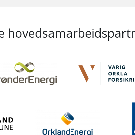
e hovedsamarbeidspart