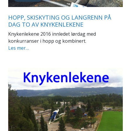
HOPP, SKISKYTING OG LANGRENN PÅ
DAG TO AV KNYKENLEKENE
Knykenlekene 2016 innledet lørdag med
konkurranser i hopp og kombinert.
Les mer…