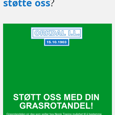
støtte oss
?